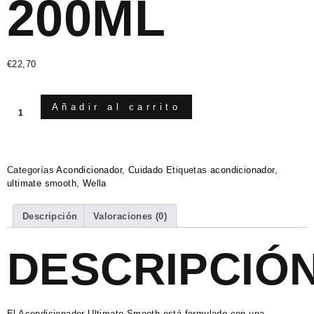
200ML
€
22,70
Añadir al carrito
Categorías
Acondicionador
,
Cuidado
Etiquetas
acondicionador
,
ultimate smooth
,
Wella
Descripción
Valoraciones (0)
DESCRIPCIÓ
El Acondicionador Ultimate Smooth está formulado con una