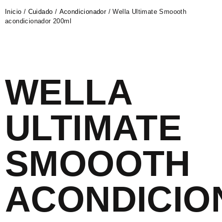
Inicio
/
Cuidado
/
Acondicionador
/ Wella Ultimate Smoooth
acondicionador 200ml
WELLA
ULTIMATE
SMOOOTH
ACONDICI