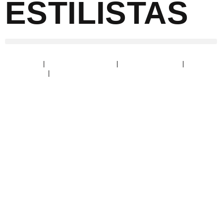
ESTILISTAS
Aviso Legal
|
Política de Privacidad
|
Política de Cookies
|
Devoluciones
|
Condiciones de envío