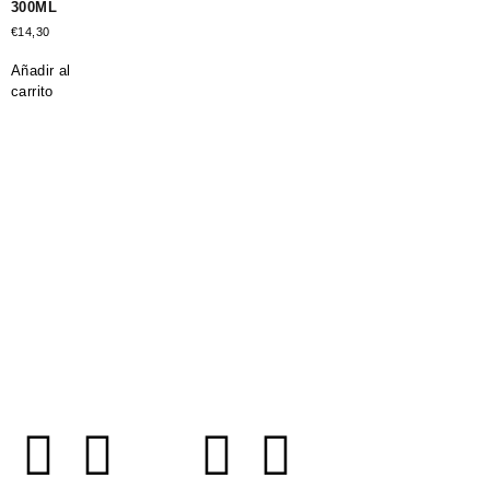
300ML
€
14,30
Añadir al
carrito