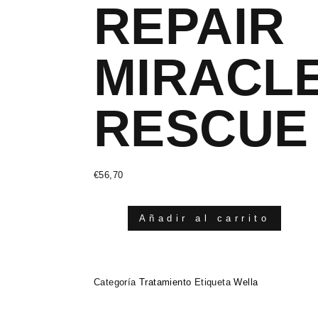
REPAIR
MIRACLE
RESCUE
€
56,70
Añadir al carrito
Categoría
Tratamiento
Etiqueta
Wella