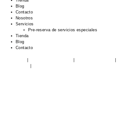
Tienda
Blog
Contacto
Nosotros
Servicios
Pre-reserva de servicios especiales
Tienda
Blog
Contacto
Aviso Legal
|
Política de Privacidad
|
Política de Cookies
|
Devoluciones
|
Condiciones de envío