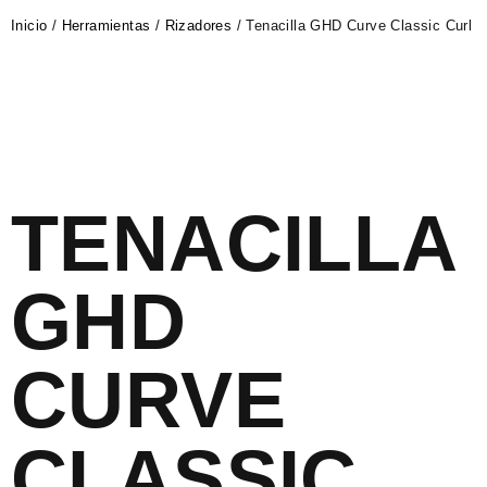
Inicio
/
Herramientas
/
Rizadores
/ Tenacilla GHD Curve Classic Curl
TENACILLA
GHD
CURVE
CLASSIC