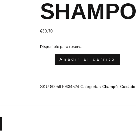
SHAMPO
€
30,70
Disponible para reserva
Añadir al carrito
SKU
8005610634524
Categorías
Champú
,
Cuidado
N