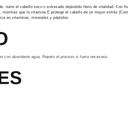
utre el cabello seco o estresado dejándolo lleno de vit
alidad. Con fó
lo, mientras que la vitamina E protege el cabello de un mayor estrés (Comp
ica en vitaminas, minerales y péptidos.
O
r con abundante agua. Repetir el proceso si fuera necesario.
ES