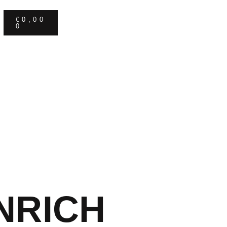
€
0,00
0
NRICH