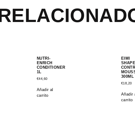
RELACIONAD
NUTRI-
EIMI
ENRICH
SHAP
CONDITIONER
CONT
1L
MOUS
300ML
€
44,60
€
18,20
Añadir al
Añadir 
carrito
carrito