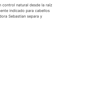
n con
trol natural desde la raíz
mente indicado para cabellos
adora Sebastian separa y